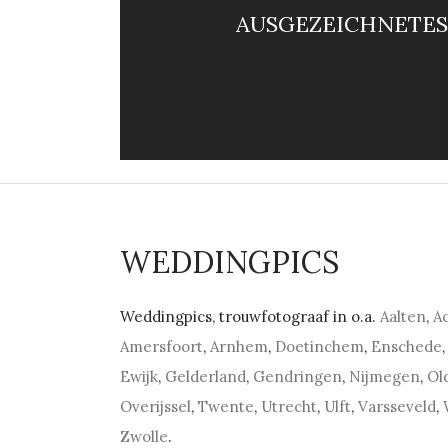
AUSGEZEICHNETES
WEDDINGPICS
Weddingpics, trouwfotograaf in o.a.
Aalten
,
A
Amersfoort
,
Arnhem
,
Doetinchem
,
Enschede
,
Ewijk
,
Gelderland
,
Gendringen
,
Nijmegen
,
Ol
Overijssel
,
Twente
,
Utrecht
,
Ulft
,
Varsseveld
,
Zwolle
.