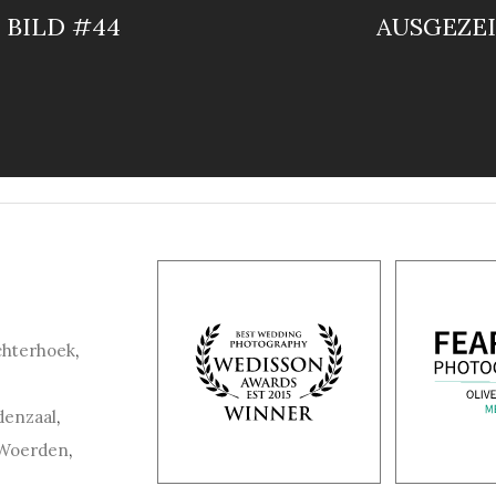
 BILD #44
AUSGEZEI
chterhoek
,
denzaal
,
Woerden
,