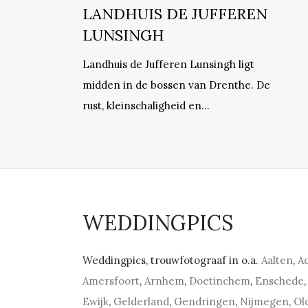
LANDHUIS DE JUFFEREN
LUNSINGH
Landhuis de Jufferen Lunsingh ligt
midden in de bossen van Drenthe. De
rust, kleinschaligheid en…
WEDDINGPICS
Weddingpics, trouwfotograaf in o.a.
Aalten
,
A
Amersfoort
,
Arnhem
,
Doetinchem
,
Enschede
,
Ewijk
,
Gelderland
,
Gendringen
,
Nijmegen
,
Ol