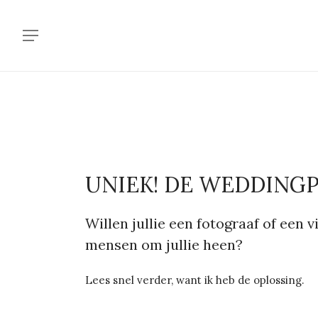
Skip
to
Menu
main
content
UNIEK! DE WEDDING
Willen jullie een fotograaf of een v
mensen om jullie heen?
Lees snel verder, want ik heb de oplossing.