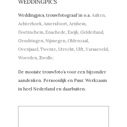
WEDDINGPICS
Weddingpics, trouwfotograaf in o.a.
Aalten
,
Achterhoek
,
Amersfoort
,
Arnhem
,
Doetinchem
,
Enschede
,
Ewijk
,
Gelderland
,
Gendringen
,
Nijmegen
,
Oldenzaal
,
Overijssel
,
Twente
,
Utrecht
,
Ulft
,
Varsseveld
,
Woerden
,
Zwolle
.
De mooiste trouwfoto’s voor een bijzonder
aandenken. Persoonlijk en Puur. Werkzaam
in heel Nederland en daarbuiten.