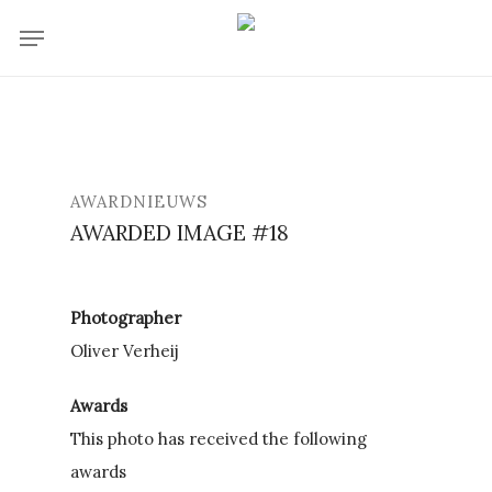
Skip
Menu
to
main
content
AWARDNIEUWS
AWARDED IMAGE #18
Photographer
Oliver Verheij
Awards
This photo has received the following
awards