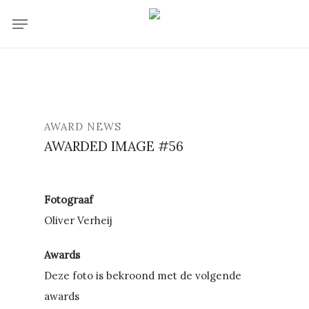
Skip
Menu
to
main
content
AWARD NEWS
AWARDED IMAGE #56
Fotograaf
Oliver Verheij
Awards
Deze foto is bekroond met de volgende
awards