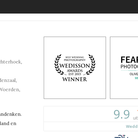
chterhoek
,
denzaal
,
Woerden
,
aandenken.
land en