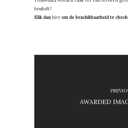
Trouwdata worden vaak ver van tevoren geres
bruiloft?
Klik dan
hier
om de beschikbaarheid te check
PREVIO
AWARDED IMAG