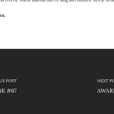
erveerd. Wacht daarom niet te lang met boeken. Ben je benie
en.
US POST
NEXT P
E #67
AWAR