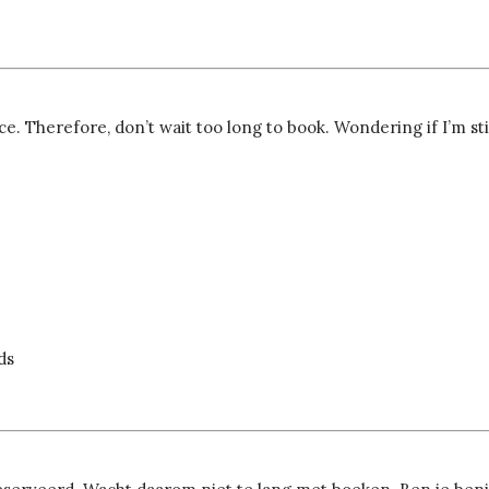
. Therefore, don’t wait too long to book. Wondering if I’m sti
ds