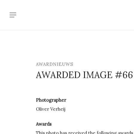
Skip
to
Menu
main
content
AWARDNIEUWS
AWARDED IMAGE #66
Photographer
Oliver Verheij
Awards
This photo has received the following awards