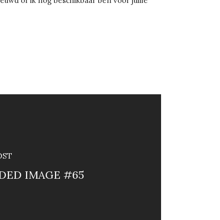
uwd of ik nog beschikbaar ben voor jullie
OST
DED IMAGE #65