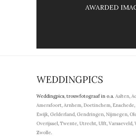
AWARDED IMAG
WEDDINGPICS
Weddingpics, trouwfotograaf in o.a.
Aalten
,
A
Amersfoort
,
Arnhem
,
Doetinchem
,
Enschede
,
Ewijk
,
Gelderland
,
Gendringen
,
Nijmegen
,
Ol
Overijssel
,
Twente
,
Utrecht
,
Ulft
,
Varsseveld
,
Zwolle
.