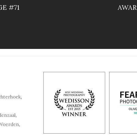
E #71
AWAR
chterhoek
,
denzaal
,
Woerden
,