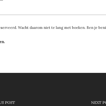
erveerd. Wacht daarom niet te lang met boeken. Ben je benie
en.
US POST
NEXT P