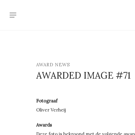
Skip
to
Menu
main
content
AWARD NEWS
AWARDED IMAGE #71
Fotograaf
Oliver Verheij
Awards
Deze foto is bekroond met de volgende awar