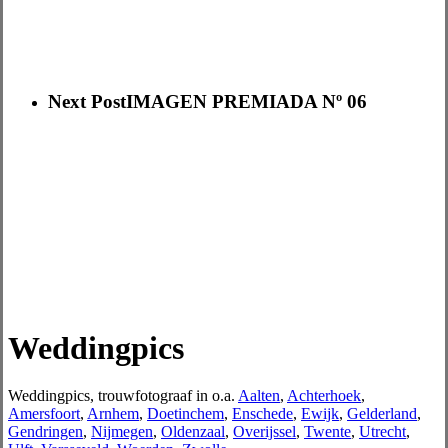
Next Post
IMAGEN PREMIADA Nº 06
Weddingpics
Weddingpics, trouwfotograaf in o.a.
Aalten
,
Achterhoek
,
Amersfoort
,
Arnhem
,
Doetinchem
,
Enschede
,
Ewijk
,
Gelderland
,
Gendringen
,
Nijmegen
,
Oldenzaal
,
Overijssel
,
Twente
,
Utrecht
,