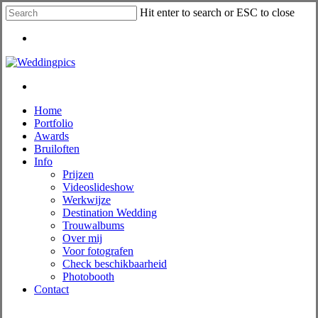
Skip
Hit enter to search or ESC to close
to
Close
main
Menu
Search
content
Menu
Menu
Home
Portfolio
Awards
Bruiloften
Info
Prijzen
Videoslideshow
Werkwijze
Destination Wedding
Trouwalbums
Over mij
Voor fotografen
Check beschikbaarheid
Photobooth
Contact