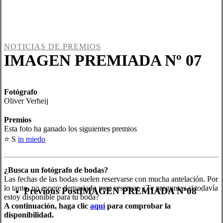
NOTICIAS DE PREMIOS
IMAGEN PREMIADA Nº 07
Fotógrafo
Oliver Verheij
Premios
Esta foto ha ganado los siguientes premios
⭐ S
in miedo
¿Busca un fotógrafo de bodas?
Las fechas de las bodas suelen reservarse con mucha antelación. Por
lo tanto, no espere demasiado para reservar. ¿Te preguntas si todavía
Previous Post
IMAGEN PREMIADA Nº08
estoy disponible para tu boda?
A continuación, haga clic
aquí
para comprobar la
disponibilidad.