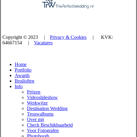
Copyright © 2023 |
Privacy & Cookies
| KVK:
64667154 |
Vacatures
Close
Home
Menu
Portfolio
Awards
Bruiloften
Info
Prijzen
Videoslideshow
Werkwijze
Destination Wedding
Trouwalbums
Over mij
Check Beschikbaarheid
Voor Fotografen
Photobooth