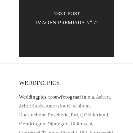
NEXT POST
IMAGEN PREMIADA Nº 71
WEDDINGPICS
Weddingpics, trouwfotograaf in o.a.
Aalten
,
Achterhoek
,
Amersfoort
,
Arnhem
,
Doetinchem
,
Enschede
,
Ewijk
,
Gelderland
,
Gendringen
,
Nijmegen
,
Oldenzaal
,
Overijssel
,
Twente
,
Utrecht
,
Ulft
,
Varsseveld
,