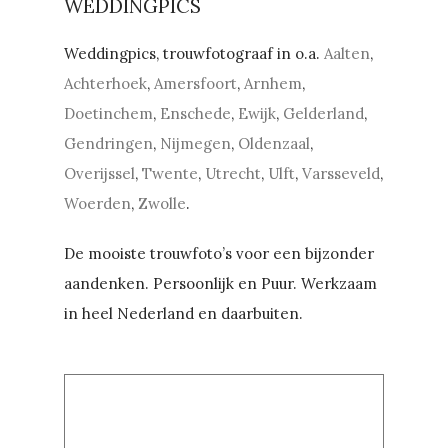
WEDDINGPICS
Weddingpics, trouwfotograaf in o.a.
Aalten
,
Achterhoek
,
Amersfoort
,
Arnhem
,
Doetinchem
,
Enschede
,
Ewijk
,
Gelderland
,
Gendringen
,
Nijmegen
,
Oldenzaal
,
Overijssel
,
Twente
,
Utrecht
,
Ulft
,
Varsseveld
,
Woerden
,
Zwolle
.
De mooiste trouwfoto’s voor een bijzonder
aandenken. Persoonlijk en Puur. Werkzaam
in heel Nederland en daarbuiten.