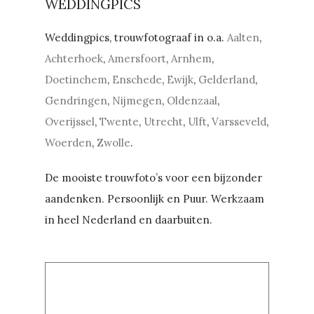
WEDDINGPICS
Weddingpics, trouwfotograaf in o.a.
Aalten
,
Achterhoek
,
Amersfoort
,
Arnhem
,
Doetinchem
,
Enschede
,
Ewijk
,
Gelderland
,
Gendringen
,
Nijmegen
,
Oldenzaal
,
Overijssel
,
Twente
,
Utrecht
,
Ulft
,
Varsseveld
,
Woerden
,
Zwolle
.
De mooiste trouwfoto’s voor een bijzonder
aandenken. Persoonlijk en Puur. Werkzaam
in heel Nederland en daarbuiten.