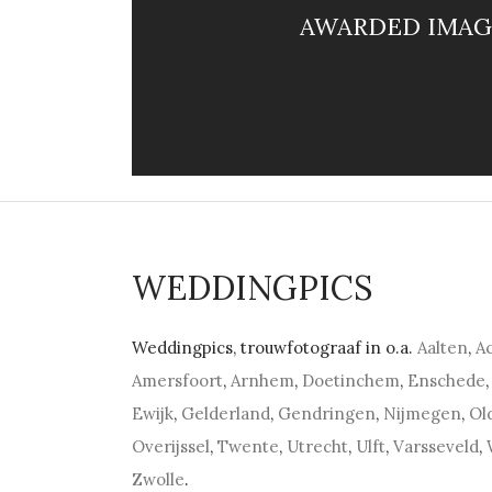
AWARDED IMAG
WEDDINGPICS
Weddingpics, trouwfotograaf in o.a.
Aalten
,
A
Amersfoort
,
Arnhem
,
Doetinchem
,
Enschede
,
Ewijk
,
Gelderland
,
Gendringen
,
Nijmegen
,
Ol
Overijssel
,
Twente
,
Utrecht
,
Ulft
,
Varsseveld
,
Zwolle
.