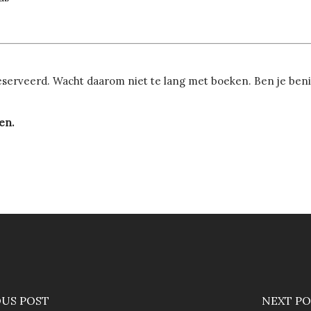
erveerd. Wacht daarom niet te lang met boeken. Ben je benie
en.
OUS POST
NEXT PO