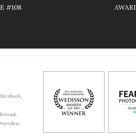
E #108
AWARD
chterhoek
,
denzaal
,
Woerden
,