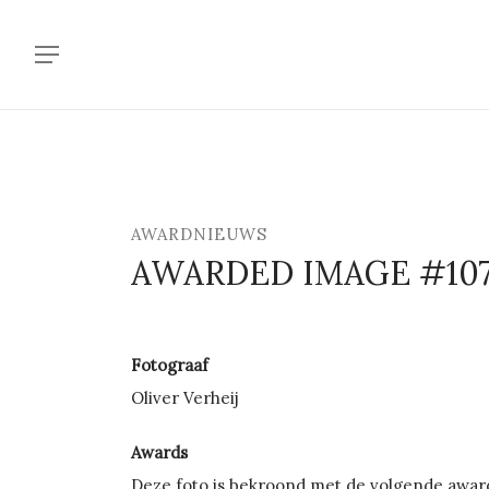
Skip
to
Menu
main
content
AWARDNIEUWS
AWARDED IMAGE #10
Fotograaf
Oliver Verheij
Awards
Deze foto is bekroond met de volgende awar