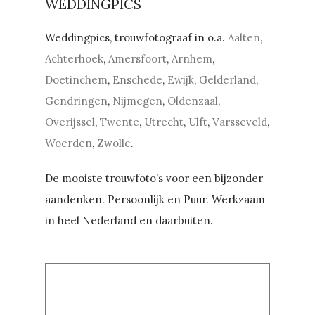
WEDDINGPICS
Weddingpics, trouwfotograaf in o.a.
Aalten
,
Achterhoek
,
Amersfoort
,
Arnhem
,
Doetinchem
,
Enschede
,
Ewijk
,
Gelderland
,
Gendringen
,
Nijmegen
,
Oldenzaal
,
Overijssel
,
Twente
,
Utrecht
,
Ulft
,
Varsseveld
,
Woerden
,
Zwolle
.
De mooiste trouwfoto’s voor een bijzonder
aandenken. Persoonlijk en Puur. Werkzaam
in heel Nederland en daarbuiten.