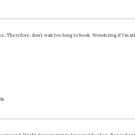
. Therefore, don’t wait too long to book. Wondering if I’m sti
ds