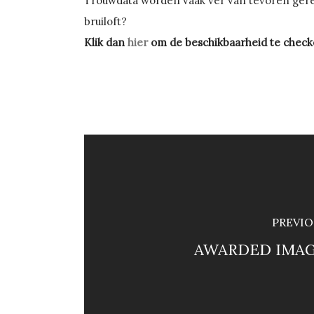
Trouwdata worden vaak ver van tevoren geres
bruiloft?
Klik dan
hier
om de beschikbaarheid te check
PREVIO
AWARDED IMAG