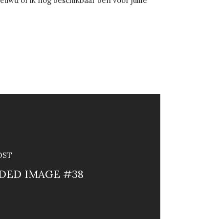
uwd of ik nog beschikbaar ben voor jullie
OST
DED IMAGE #38