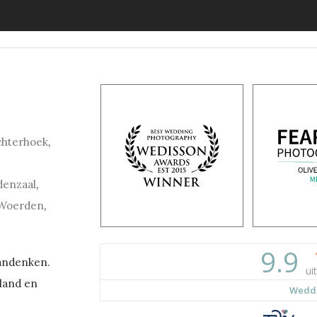
chterhoek
,
denzaal
,
Woerden
,
aandenken.
land en