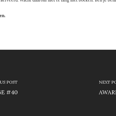
erveerd. Wacht daarom niet te lang met boeken. Ben je benie
en.
US POST
NEXT P
E #40
AWAR