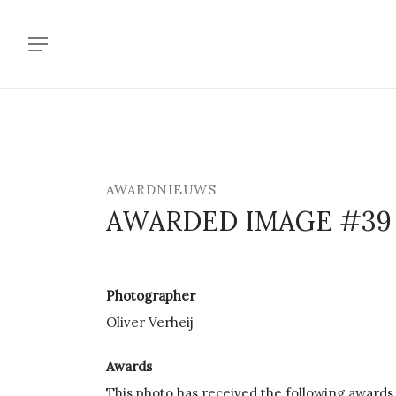
Skip
to
Menu
main
content
AWARDNIEUWS
AWARDED IMAGE #39
Photographer
Oliver Verheij
Awards
This photo has received the following awards