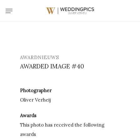
Skip
Menu
to
main
content
AWARDNIEUWS
AWARDED IMAGE #40
Photographer
Oliver Verheij
Awards
This photo has received the following
awards