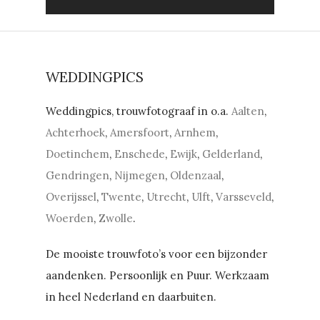
WEDDINGPICS
Weddingpics, trouwfotograaf in o.a.
Aalten
,
Achterhoek
,
Amersfoort
,
Arnhem
,
Doetinchem
,
Enschede
,
Ewijk
,
Gelderland
,
Gendringen
,
Nijmegen
,
Oldenzaal
,
Overijssel
,
Twente
,
Utrecht
,
Ulft
,
Varsseveld
,
Woerden
,
Zwolle
.
De mooiste trouwfoto’s voor een bijzonder
aandenken. Persoonlijk en Puur. Werkzaam
in heel Nederland en daarbuiten.