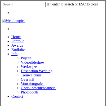
Skip
Hit enter to search or ESC to close
to
Close
main
Menu
Search
content
Menu
Menu
Home
Portfolio
Awards
Bruiloften
Info
Prijzen
Videoslideshow
Werkwijze
Destination Wedding
Trouwalbums
Over mij
Voor fotografen
Check beschikbaarheid
Photobooth
Contact