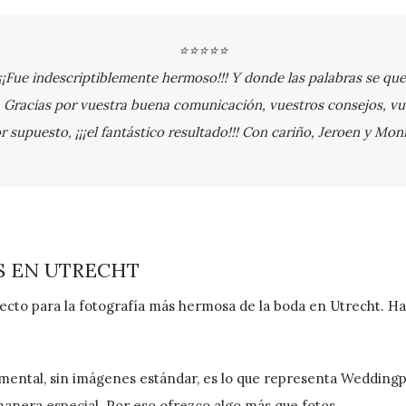
⭐⭐⭐⭐⭐
 ¡¡¡Fue indescriptiblemente hermoso!!! Y donde las palabras se q
. Gracias por vuestra buena comunicación, vuestros consejos, vuest
r supuesto, ¡¡¡el fantástico resultado!!! Con cariño, Jeroen y Mon
S EN UTRECHT
recto para la fotografía más hermosa de la boda en Utrecht. 
umental, sin imágenes estándar, es lo que representa Weddingp
nera especial. Por eso ofrezco algo más que fotos.