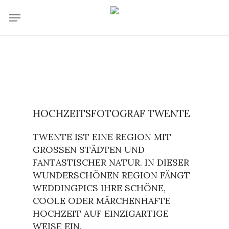
Skip
Menu
to
main
content
HOCHZEITSFOTOGRAF TWENTE
TWENTE IST EINE REGION MIT
GROSSEN STÄDTEN UND F
ANTASTISCHER NATUR. IN DIESER W
UNDERSCHÖNEN REGION FÄNGT W
EDDINGPICS IHRE SCHÖNE, C
OOLE ODER MÄRCHENHAFTE H
OCHZEIT AUF EINZIGARTIGE W
EISE EIN.