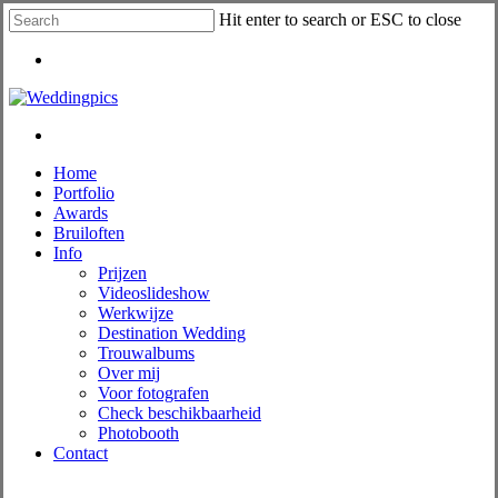
Skip
Hit enter to search or ESC to close
to
Close
main
Menu
Search
content
Menu
Menu
Home
Portfolio
Awards
Bruiloften
Info
Prijzen
Videoslideshow
Werkwijze
Destination Wedding
Trouwalbums
Over mij
Voor fotografen
Check beschikbaarheid
Photobooth
Contact