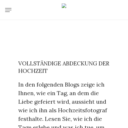
Skip
Menu
to
main
content
VOLLSTÄNDIGE ABDECKUNG DER
HOCHZEIT
In den folgenden Blogs zeige ich
Ihnen, wie ein Tag, an dem die
Liebe gefeiert wird, aussieht und
wie ich ihn als Hochzeitsfotograf
festhalte. Lesen Sie, wie ich die
Tage erlebe und was ich tue, um